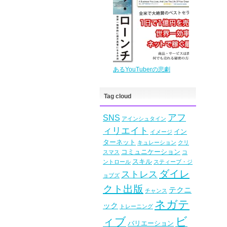
あるYouTuberの悲劇
Tag cloud
アフ
SNS
アインシュタイン
ィリエイト
イン
イメージ
ターネット
キュレーション
クリ
コミュニケーション
スマス
コ
スキル
ントロール
スティーブ・ジ
ダイレ
ストレス
ョブズ
クト出版
テクニ
チャンス
ネガテ
ック
トレーニング
ビ
ィブ
バリエーション