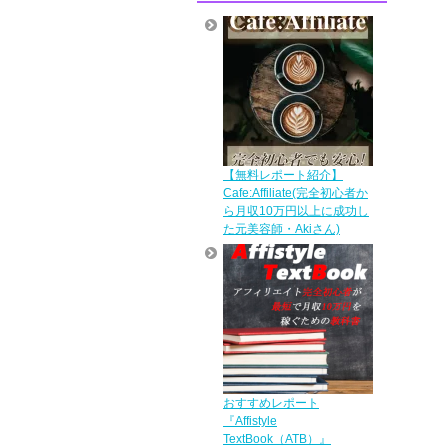
【無料レポート紹介】
Cafe:Affiliate(完全初心者か
ら月収10万円以上に成功し
た元美容師・Akiさん)
おすすめレポート
『Affistyle
TextBook（ATB）』