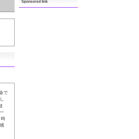
Sponsored link
金で
し
ま
が一
 時
感