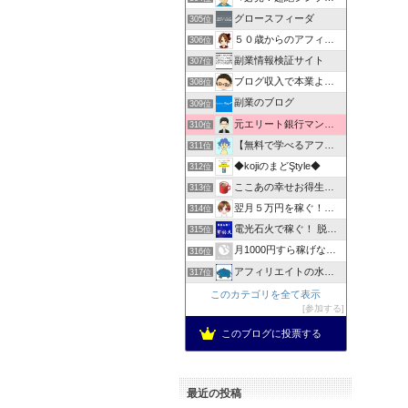
グロースフィーダ
305位
５０歳からのアフィリエイト
306位
副業情報検証サイト
307位
ブログ収入で本業より稼ぐ方法を教えます！！
308位
副業のブログ
309位
元エリート銀行マンが教える「ネットビジネスを本業へ」
310位
【無料で学べるアフィリエイト塾】夢RICH（夢リッチ）
311位
◆kojiのまどŞtyle◆
312位
ここあの幸せお得生活ブログ
313位
翌月５万円を稼ぐ！おこづかいせどり
314位
電光石火で稼ぐ！ 脱初心者！韋駄天の評価と評判、実績公開
315位
月1000円すら稼げなかった男のネットビジネス成功談
316位
アフィリエイトの水先案内
317位
このカテゴリを全て表示
参加する
このブログに投票する
最近の投稿