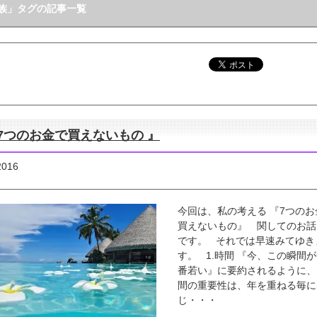
族」タグの記事一覧
 7つのお金で買えないもの 』
2016
今回は、私の考える 『7つのお
買えないもの』 関してのお話
です。 それでは早速みてゆき
す。 1.時間 『今、この瞬間
番若い』に要約されるように、
間の重要性は、年を重ねる毎に
じ・・・