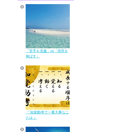
「苦手を克服」vs「得意を
伸ばす」
『 知覚動考で一番大事なこ
とは 』