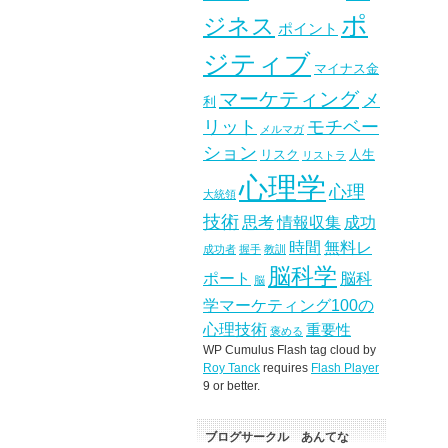
ポ
ジネス
ポイント
ジティブ
マイナス金
マーケティング
メ
利
リット
モチベー
メルマガ
ション
リスク
人生
リストラ
心理学
心理
大統領
技術
思考
情報収集
成功
時間
無料レ
成功者
握手
教訓
脳科学
ポート
脳科
脳
学マーケティング100の
心理技術
重要性
褒める
WP Cumulus Flash tag cloud by
Roy Tanck
requires
Flash Player
9 or better.
ブログサークル あんてな