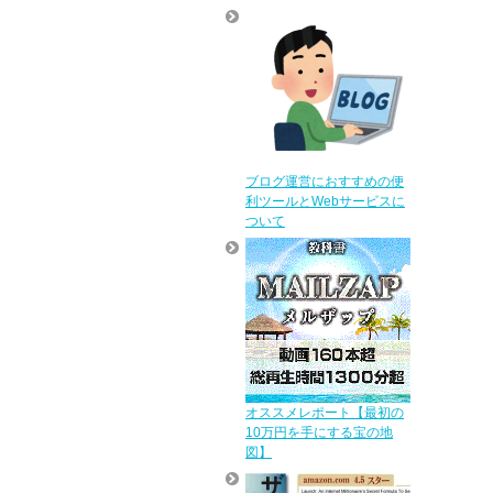
ブログ運営におすすめの便
利ツールとWebサービスに
ついて
オススメレポート【最初の
10万円を手にする宝の地
図】