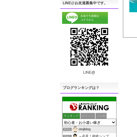
LINE@お友達募集中です。
LINE@
ブログランキングは？
ランキング
ポイント
ブロ画
otojiblog
303位
→必見！超絶シンプル 自宅で副業
304位