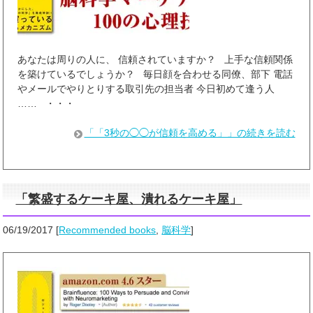
あなたは周りの人に、 信頼されていますか？ 上手な信頼関係
を築けているでしょうか？ 毎日顔を合わせる同僚、部下 電話
やメールでやりとりする取引先の担当者 今日初めて逢う人
…… ・・・
「「3秒の◯◯が信頼を高める」」の続きを読む
「繁盛するケーキ屋、潰れるケーキ屋」
06/19/2017
[
Recommended books
,
脳科学
]