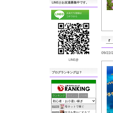
LINE@お友達募集中です。
『
09/22/
LINE@
ブログランキングは？
ランキング
ポイント
ブロ画
母ネットで稼ぐ
270位
生活を豊かにするブログ
271位