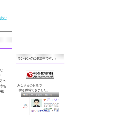
読む
ランキングに参加中です。♪
な
で
使っ
みなさまのお陰で
持ち
1位を獲得できました。
が根