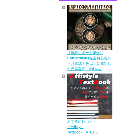
【無料レポート紹介】
Cafe:Affiliate(完全初心者か
ら月収10万円以上に成功し
た元美容師・Akiさん)
おすすめレポート
『Affistyle
TextBook（ATB）』