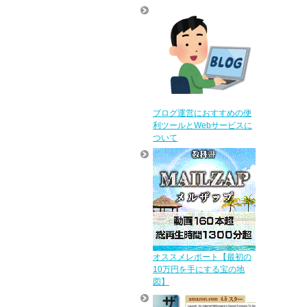
ブログ運営におすすめの便
利ツールとWebサービスに
ついて
オススメレポート【最初の
10万円を手にする宝の地
図】