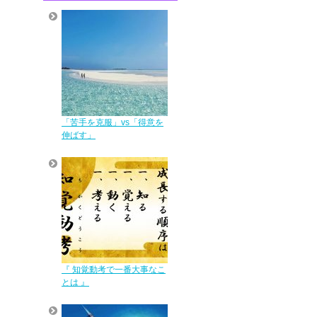
「苦手を克服」vs「得意を
伸ばす」
『 知覚動考で一番大事なこ
とは 』