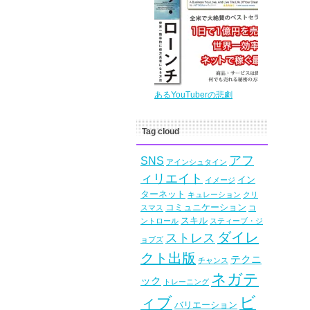
あるYouTuberの悲劇
Tag cloud
アフ
SNS
アインシュタイン
ィリエイト
イン
イメージ
ターネット
キュレーション
クリ
コミュニケーション
スマス
コ
スキル
ントロール
スティーブ・ジ
ダイレ
ストレス
ョブズ
クト出版
テクニ
チャンス
ネガテ
ック
トレーニング
ビ
ィブ
バリエーション