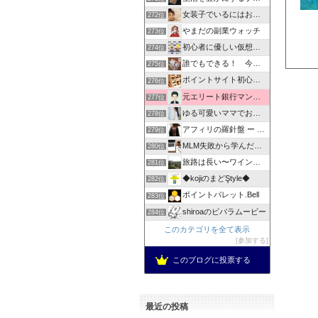
女装子でいるにはお金がいるの
272位
やまだの副業ウォッチ
273位
初心者に優しい仮想通貨とNFT - ムラゴンブログ
274位
誰でもできる！ 今すぐ始められるお小遣い稼ぎ
275位
ポイントサイト初心者でも簡単に副収入
276位
元エリート銀行マンが教える「ネットビジネスを本業へ」
277位
ゆる可愛いママでおうち稼ぎ
278位
アフィリの羅針盤 ー ネットビジネス航海術
279位
MLM失敗から学んだ人逆転！シニア主婦でもできる
280位
旅路は長い〜ワインや日本酒旅と日常〜
281位
◆kojiのまどŞtyle◆
282位
ポイントパレット.Bell
283位
shiroaのビバラムービー
284位
このカテゴリを全て表示
参加する
このブログに投票する
最近の投稿