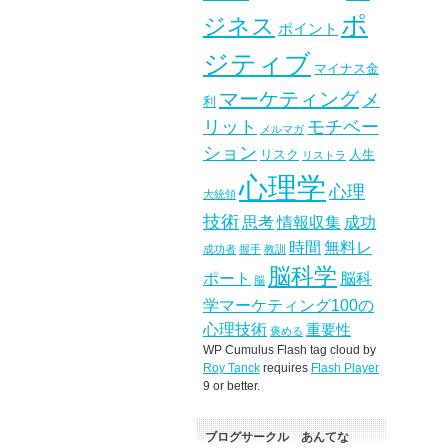
ポ
ジネス
ポイント
ジティブ
マイナス金
マーケティング
メ
利
リット
モチベー
メルマガ
ション
リスク
人生
リストラ
心理学
心理
大統領
技術
思考
情報収集
成功
時間
無料レ
成功者
握手
教訓
脳科学
ポート
脳科
脳
学マーケティング100の
心理技術
重要性
褒める
WP Cumulus Flash tag cloud by
Roy Tanck
requires
Flash Player
9 or better.
ブログサークル あんてな