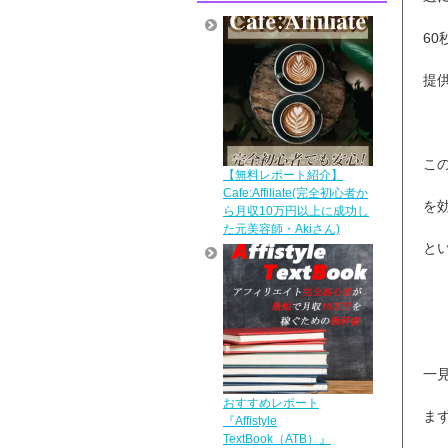
6
提
こ
【無料レポート紹介】
Cafe:Affiliate(完全初心者か
を
ら月収10万円以上に成功し
た元美容師・Akiさん)
と
一
おすすめレポート
ま
『Affistyle
TextBook（ATB）』