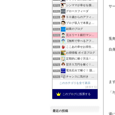
シンママが幸せを掴むためのビジネスライフ
サ
307位
グロースフィーダ
308位
５０歳からのアフィリエイト
309位
ブログ収入で本業より稼ぐ方法を教えます！！
310位
副業のブログ
311位
元エリート銀行マンが教える「ネットビジネスを本業へ」
312位
兎
【無料で学べるアフィリエイト塾】夢RICH（夢リッチ）
313位
ここあの幸せお得生活ブログ
314位
自
お得情報 ポイ活ブログ
315位
定期的に稼ぐ方法！虎の巻〜手堅い稼ぎ方お伝えしてます！
316位
翌月５万円を稼ぐ！おこづかいせどり
317位
電光石火で稼ぐ！ 脱初心者！韋駄天の評価と評判、実績公開
318位
チャンスに気付き 人生気付き | ビジネス初心者でも経…
319位
ま
このカテゴリを全て表示
参加する
「
このブログに投票する
最近の投稿
週