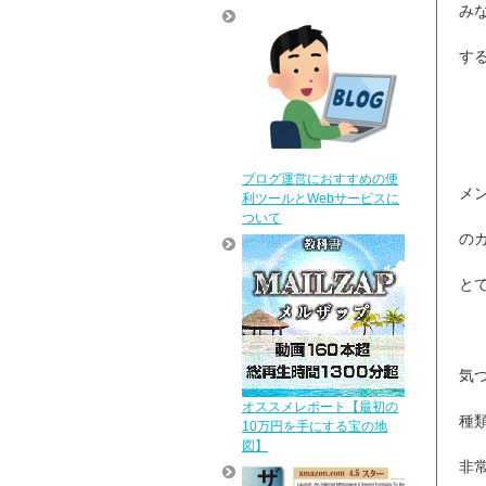
み
す
ブログ運営におすすめの便
メ
利ツールとWebサービスに
ついて
の
と
気
オススメレポート【最初の
種
10万円を手にする宝の地
図】
非