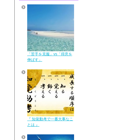
「苦手を克服」vs「得意を
伸ばす」
『 知覚動考で一番大事なこ
とは 』