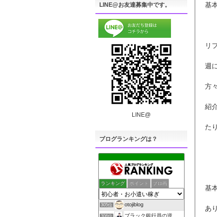
基
LINE@お友達募集中です。
リ
週
方
紹
LINE@
た
ブログランキングは？
ランキング
ポイント
ブロ画
基
otojiblog
305位
あ
ブラック銀行員の逆襲！副業と転職で起業できたブログ
306位