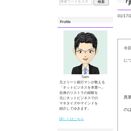
『
01/17/
Profile
今
に
Sam
元エリート銀行マンが教える
「ネットビジネスを本業へ」
自身のリストラの経験を
異
元にネットビジネスでの
マネタイズやマインドを
紹介してゆきます。
の
詳しくはこちら