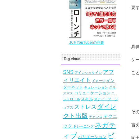
要
あるYouTuberの悲劇
具
Tag cloud
ケ
アフ
SNS
こ
アインシュタイン
ィリエイト
イン
イメージ
ターネット
キュレーション
クリ
コミュニケーション
スマス
コ
スキル
ントロール
スティーブ・ジ
ダイレ
ストレス
ョブズ
そ
クト出版
テクニ
チャンス
ネガテ
言
ック
トレーニング
ビ
ィブ
バリエーション
同