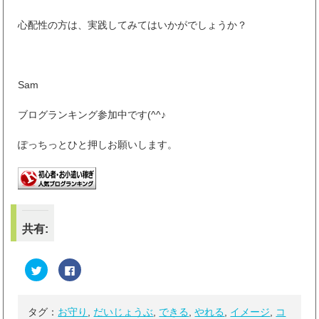
心配性の方は、実践してみてはいかがでしょうか？
Sam
ブログランキング参加中です(^^♪
ぽっちっとひと押しお願いします。
共有:
ク
F
リ
a
ッ
c
ク
e
し
b
て
o
タグ：
お守り
,
だいじょうぶ
,
できる
,
やれる
,
イメージ
,
コ
T
o