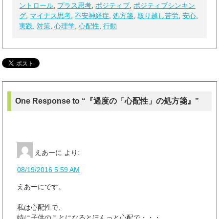
ントロール
,
プラス思考
,
ポジティブ
,
ポジティブシンキン
w
k
i
で
グ
,
マイナス思考
,
不安神経症
,
処方箋
,
取り越し苦労
,
安心
,
t
共
t
有
実践
,
対策
,
心理学
,
心配性
,
行動
e
す
r
る
で
に
共
は
有
ク
(
リ
新
ッ
し
ク
い
し
ウ
て
ィ
く
ン
だ
ド
さ
One Response to “『過度の「心配性」の処方箋』”
ウ
い
で
(
開
新
き
し
ま
い
す
ウ
)
ィ
ン
ド
えあーに
より:
ウ
で
08/19/2016 5:59 AM
開
き
ま
えあーにです。
す
)
私は心配性で、
特に子供のことになるとほんっと心配で・・・