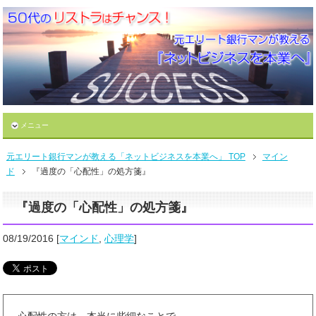
メニュー
元エリート銀行マンが教える「ネットビジネスを本業へ」 TOP
マイン
ド
『過度の「心配性」の処方箋』
『過度の「心配性」の処方箋』
08/19/2016
[
マインド
,
心理学
]