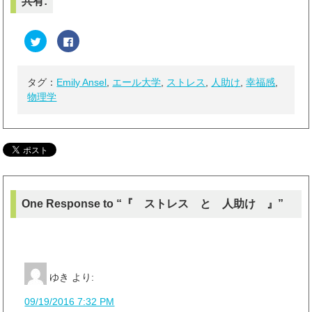
共有:
ク
F
リ
a
ッ
c
ク
e
し
b
て
o
タグ：
Emily Ansel
,
エール大学
,
ストレス
,
人助け
,
幸福感
,
T
o
物理学
w
k
i
で
t
共
t
有
e
す
r
る
で
に
共
は
有
ク
(
リ
新
ッ
し
ク
い
し
One Response to “『 ストレス と 人助け 』”
ウ
て
ィ
く
ン
だ
ド
さ
ウ
い
で
(
開
新
き
し
ま
い
ゆき
より:
す
ウ
)
ィ
ン
09/19/2016 7:32 PM
ド