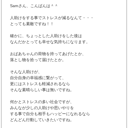
ウ
で
Samさん、こんばんは＾＾
開
き
ま
人助けをする事でストレスが減るなんて・・・
す
)
とっても素敵ですね！！
確かに、ちょっとした人助けをした後は
なんだかとっても幸せな気持ちになります。
おばあちゃんの荷物を持ってあげたとか、
落とし物を拾って届けたとか。
そんな人助けが、
自分自身の幸福感に繋がって、
更にはストレスも軽減されるなら
そんな素晴らしい事は無いですね。
何かとストレスの多い社会ですが、
みんなが少しの人助けや思いやりを
する事で自分も相手もハッピーになれるなら
どんどん行動していきたいですね。