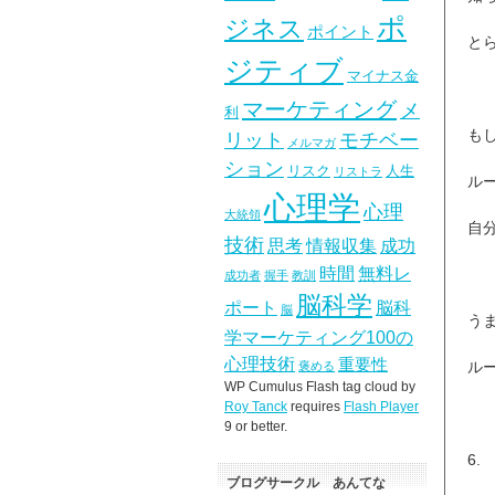
ポ
ジネス
ポイント
と
ジティブ
マイナス金
マーケティング
メ
利
も
リット
モチベー
メルマガ
ション
リスク
人生
リストラ
ル
心理学
心理
大統領
自
技術
思考
情報収集
成功
時間
無料レ
成功者
握手
教訓
脳科学
ポート
脳科
脳
う
学マーケティング100の
心理技術
重要性
ル
褒める
WP Cumulus Flash tag cloud by
Roy Tanck
requires
Flash Player
9 or better.
6
ブログサークル あんてな