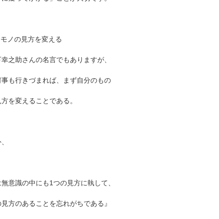
. モノの見方を変える
下幸之助さんの名言でもありますが、
何事も行きづまれば、まず自分のもの
見方を変えることである。
外、
は無意識の中にも1つの見方に執して、
の見方のあることを忘れがちである』