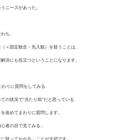
いうニーズがあった。
なわち、
提（＝固定観念・先入観）を疑うことは、
題解決にも役立つということになります。
 まわりに質問をしてみる
べての状況で”当たり前”だと思っている
とを改めてまわりに質問します。
初心者の目で見てみる」
常に疑ってかかる」ことが大切です。