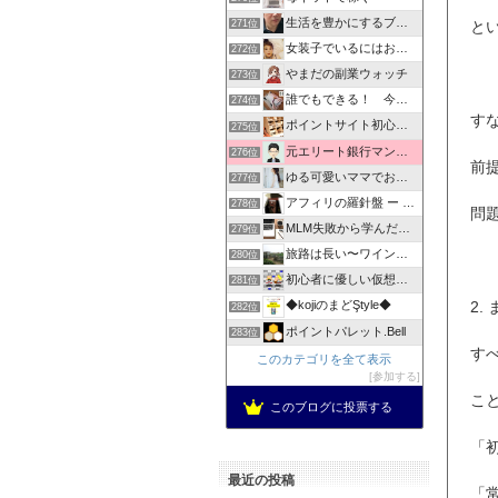
生活を豊かにするブログ
と
271位
女装子でいるにはお金がいるの
272位
やまだの副業ウォッチ
273位
誰でもできる！ 今すぐ始められるお小遣い稼ぎ
274位
す
ポイントサイト初心者でも簡単に副収入
275位
元エリート銀行マンが教える「ネットビジネスを本業へ」
276位
前
ゆる可愛いママでおうち稼ぎ
277位
アフィリの羅針盤 ー ネットビジネス航海術
278位
問
MLM失敗から学んだ人逆転！シニア主婦でもできる
279位
旅路は長い〜ワインや日本酒旅と日常〜
280位
初心者に優しい仮想通貨とNFT - ムラゴンブログ
281位
2.
◆kojiのまどŞtyle◆
282位
ポイントパレット.Bell
283位
す
このカテゴリを全て表示
参加する
こ
このブログに投票する
「
最近の投稿
「