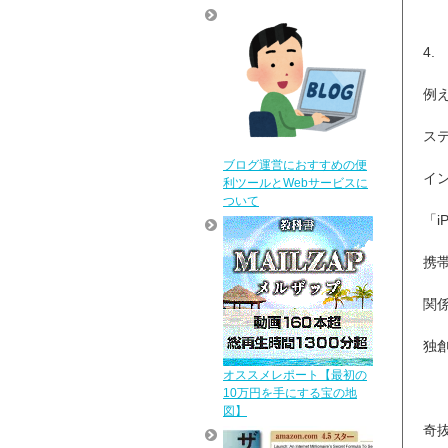
4
例え
ス
ブログ運営におすすめの便
イ
利ツールとWebサービスに
ついて
「i
携
関
独
オススメレポート【最初の
10万円を手にする宝の地
図】
奇