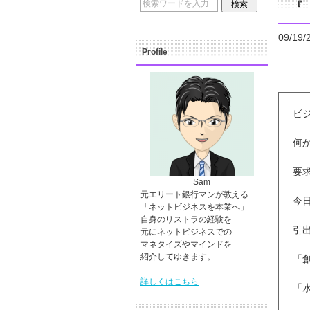
『 
09/19/
Profile
ビ
何
要
Sam
元エリート銀行マンが教える
今
「ネットビジネスを本業へ」
自身のリストラの経験を
引
元にネットビジネスでの
マネタイズやマインドを
紹介してゆきます。
「
詳しくはこちら
「