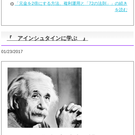
「元金を2倍にする方法、複利運用と「72の法則」」の続き
を読む
『 アインシュタインに学ぶ 』
01/23/2017