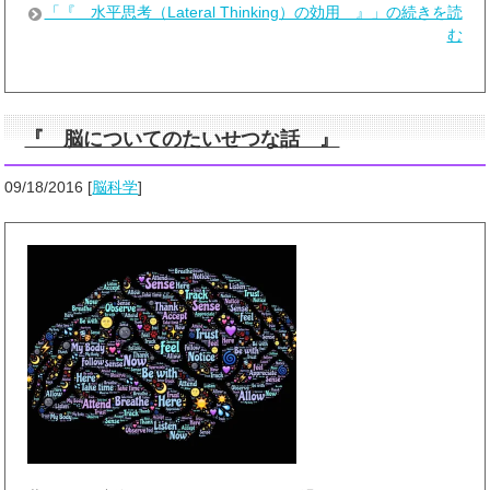
「『 水平思考（Lateral Thinking）の効用 』」の続きを読
む
『 脳についてのたいせつな話 』
09/18/2016
[
脳科学
]